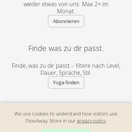
wieder etwas von uns. Max 2× im
Monat.
Abonnieren
Finde was zu dir passt.
Finde, was zu dir passt – filtere nach Level,
Dauer, Sprache, Stil.
Yoga finden
About us
We use cookies to understand how visitors use
FlowAway. More in our
privacy policy
.
For Yoga Teachers